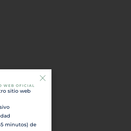
O WEB OFICIAL
ro sitio web
sivo
idad
(45 minutos) de